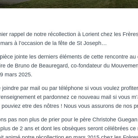
er rappel de notre récollection à Lorient chez les Frère
9 mars à l’occasion de la fête de St Joseph…
pièce jointe les derniers éléments de cette rencontre au 
re de Bruno de Beauregard, co-fondateur du Mouvemen
19 mars 2025.
joindre par mail ou par téléphone si vous voulez profite
 renseignement et pardonnez ce nouveau mail si vous m’a
 pouviez etre des nôtres ! Nous vous assurons de nos 
s pas non plus de prier pour le père Christohe Guegan,
a plus de 2 ans et dont les obsèques seront célébrées ce
vait animé notre récollection en mars 2015 chez les Frè