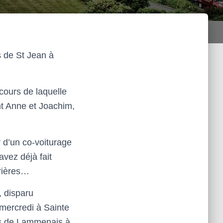
s de St Jean à
cours de laquelle
t Anne et Joachim,
r d’un co-voiturage
vez déjà fait
prières…
 disparu
 mercredi à Sainte
res de Lammenais à