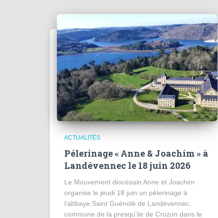
ACTUALITÉS
Pélerinage « Anne & Joachim » à
Landévennec le 18 juin 2026
Le Mouvement diocésain Anne et Joachim
organise le jeudi 18 juin un pèlerinage à
l’abbaye Saint Guénolé de Landévennec,
commune de la presqu’ile de Crozon dans le